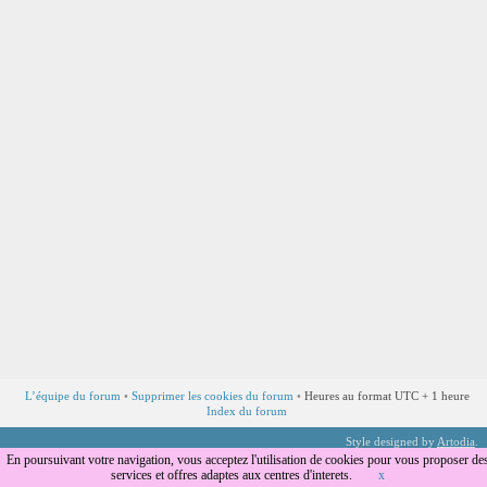
L’équipe du forum
•
Supprimer les cookies du forum
•
Heures au format UTC + 1 heure
Index du forum
Style designed by
Artodia
.
Traduction par
phpBB-fr.com
En poursuivant votre navigation, vous acceptez l'utilisation de cookies pour vous proposer de
services et offres adaptes aux centres d'interets.
x