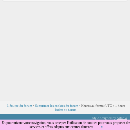
L’équipe du forum
•
Supprimer les cookies du forum
•
Heures au format UTC + 1 heure
Index du forum
Style designed by
Artodia
.
Traduction par
phpBB-fr.com
En poursuivant votre navigation, vous acceptez l'utilisation de cookies pour vous proposer de
services et offres adaptes aux centres d'interets.
x