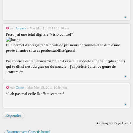
par
Anyana
» Mar Mar 15, 2011 10:20 am
Perso j'ai une tefal digitale "visio control"
Elle permet d'enregistrer le poids de plusieurs personnes et te dire d'une
pesée à l'autre si tu as perdu/stabilisé/grossi.
Par contre c'est la version "simple" il existe le modèle supérieur (plus cher)
qui te dit si c'est du gras ou du muscle... j'ai préféré éviter ce genre de
..torture ^^
par
Chtite
» Mar Mar 15, 2011 10:54 pm
^^ ah pas mal celle là effectivement!
Répondre
3 messages • Page
1
sur
1
Retourner vers Conseils beauté