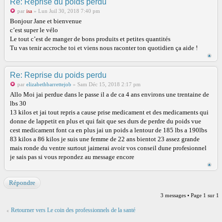
Re: Reprise du poids perdu
par
isa
» Lun Juil 30, 2018 7:40 pm
Bonjour Jane et bienvenue
c’est super le vélo
Le tout c’est de manger de bons produits et petites quantités
Tu vas tenir accroche toi et viens nous raconter ton quotidien ça aide !
Re: Reprise du poids perdu
par
elizabethbarrettejob
» Sam Déc 15, 2018 2:17 pm
Allo Moi jai perdue dans le passe il a de ca 4 ans environs une trentaine de
lbs 30
13 kilos et jai tout repris a cause prise medicament et des medicaments qui
donne de lappetit en plus et qui fait que ses durs de perdre du poids vue
cest medicament font ca en plus jai un poids a lentour de 185 lbs a 190lbs
83 kilos a 86 kilos je suis une femme de 22 ans bientot 23 assez grande
mais ronde du ventre surtout jaimerai avoir vos conseil dune profesionnel
je sais pas si vous repondez au message encore
Répondre
3 messages • Page
1
sur
1
Retourner vers Le coin des professionnels de la santé