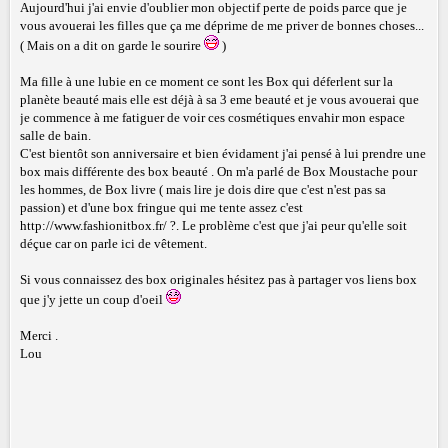
Aujourd'hui j'ai envie d'oublier mon objectif perte de poids parce que je
vous avouerai les filles que ça me déprime de me priver de bonnes choses...
( Mais on a dit on garde le sourire
)
Ma fille à une lubie en ce moment ce sont les Box qui déferlent sur la
planète beauté mais elle est déjà à sa 3 eme beauté et je vous avouerai que
je commence à me fatiguer de voir ces cosmétiques envahir mon espace
salle de bain.
C'est bientôt son anniversaire et bien évidament j'ai pensé à lui prendre une
box mais différente des box beauté . On m'a parlé de Box Moustache pour
les hommes, de Box livre ( mais lire je dois dire que c'est n'est pas sa
passion) et d'une box fringue qui me tente assez c'est
http://www.fashionitbox.fr/ ?. Le problème c'est que j'ai peur qu'elle soit
déçue car on parle ici de vêtement.
Si vous connaissez des box originales hésitez pas à partager vos liens box
que j'y jette un coup d'oeil
Merci .
Lou