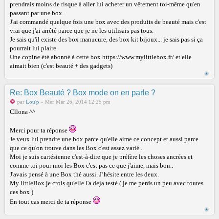
prendrais moins de risque à aller lui acheter un vêtement toi-même qu'en
passant par une box.
J'ai commandé quelque fois une box avec des produits de beauté mais c'est
vrai que j'ai arrêté parce que je ne les utilisais pas tous.
Je sais qu'il existe des box manucure, des box kit bijoux... je sais pas si ça
pourrait lui plaire.
Une copine été abonné à cette box https://www.mylittlebox.fr/ et elle
aimait bien (c'est beauté + des gadgets)
Re: Box Beauté ? Box mode on en parle ?
par
Lou'p
» Mer Mar 26, 2014 12:25 pm
Cllona ^^
Merci pour ta réponse
Je veux lui prendre une box parce qu'elle aime ce concept et aussi parce
que ce qu'on trouve dans les Box c'est assez varié ..
Moi je suis cartésienne c'est-à-dire que je préfère les choses ancrées et
comme toi pour moi les Box c'est pas ce que j'aime, mais bon..
J'avais pensé à une Box thé aussi. J’hésite entre les deux.
My littleBox je crois qu'elle l'a deja testé ( je me perds un peu avec toutes
ces box )
En tout cas merci de ta réponse