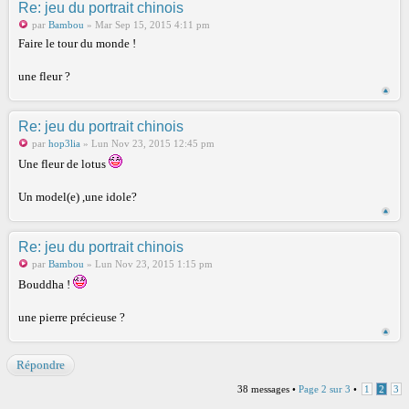
Re: jeu du portrait chinois
par
Bambou
» Mar Sep 15, 2015 4:11 pm
Faire le tour du monde !
une fleur ?
Re: jeu du portrait chinois
par
hop3lia
» Lun Nov 23, 2015 12:45 pm
Une fleur de lotus
Un model(e) ,une idole?
Re: jeu du portrait chinois
par
Bambou
» Lun Nov 23, 2015 1:15 pm
Bouddha !
une pierre précieuse ?
Répondre
38 messages •
Page
2
sur
3
•
1
2
3