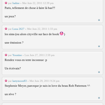
par
Isaline
» Mer Juin 22, 2011 12:39 pm
Paris, tellement de chose à faire là bas!!!
un jeux?
par
Luna 2627
» Mer Juin 22, 2011 1:33 pm
les sims (ou alors cityville sur face de book
)
une émission ?
par
Youstine
» Lun Juin 27, 2011 2:59 pm
Rendez vous en terre inconnue :p
Un écrivain?
par
laetymoon83
» Mer Juin 29, 2011 9:24 pm
Stephenie Meyer, parceque je suis in love du beau Rob Patterson ^^
un réve ?