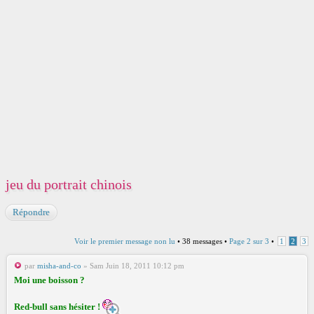
jeu du portrait chinois
Répondre
Voir le premier message non lu
• 38 messages •
Page
2
sur
3
•
1
2
3
par
misha-and-co
» Sam Juin 18, 2011 10:12 pm
Moi une boisson ?
Red-bull sans hésiter !