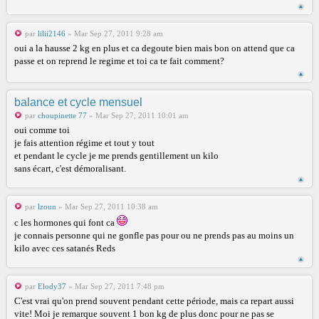
par
lilii2146
» Mar Sep 27, 2011 9:28 am
oui a la hausse 2 kg en plus et ca degoute bien mais bon on attend que ca
passe et on reprend le regime et toi ca te fait comment?
balance et cycle mensuel
par
choupinette 77
» Mar Sep 27, 2011 10:01 am
oui comme toi
je fais attention régime et tout y tout
et pendant le cycle je me prends gentillement un kilo
sans écart, c'est démoralisant.
par
lzoun
» Mar Sep 27, 2011 10:38 am
c les hormones qui font ca
je connais personne qui ne gonfle pas pour ou ne prends pas au moins un
kilo avec ces satanés Reds
par
Elody37
» Mar Sep 27, 2011 7:48 pm
C'est vrai qu'on prend souvent pendant cette période, mais ca repart aussi
vite! Moi je remarque souvent 1 bon kg de plus donc pour ne pas se