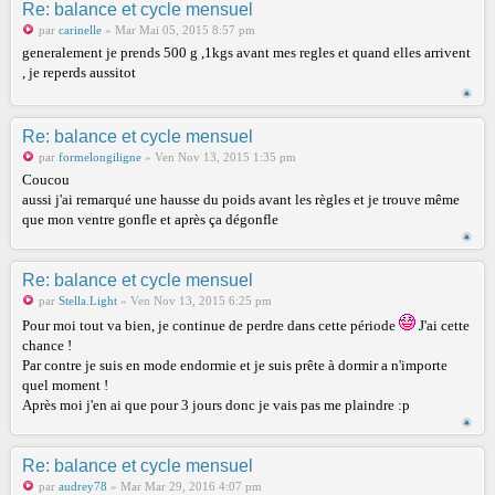
Re: balance et cycle mensuel
par
carinelle
» Mar Mai 05, 2015 8:57 pm
generalement je prends 500 g ,1kgs avant mes regles et quand elles arrivent
, je reperds aussitot
Re: balance et cycle mensuel
par
formelongiligne
» Ven Nov 13, 2015 1:35 pm
Coucou
aussi j'ai remarqué une hausse du poids avant les règles et je trouve même
que mon ventre gonfle et après ça dégonfle
Re: balance et cycle mensuel
par
Stella.Light
» Ven Nov 13, 2015 6:25 pm
Pour moi tout va bien, je continue de perdre dans cette période
J'ai cette
chance !
Par contre je suis en mode endormie et je suis prête à dormir a n'importe
quel moment !
Après moi j'en ai que pour 3 jours donc je vais pas me plaindre :p
Re: balance et cycle mensuel
par
audrey78
» Mar Mar 29, 2016 4:07 pm