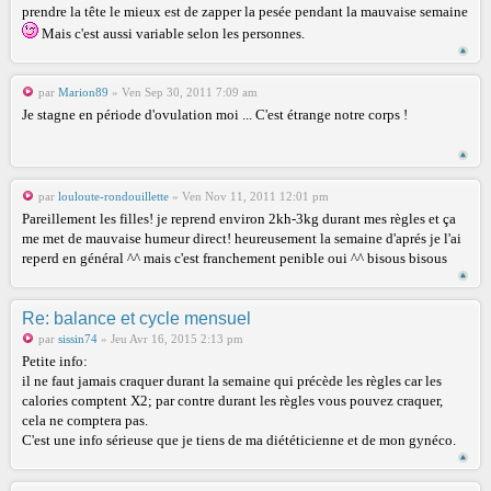
prendre la tête le mieux est de zapper la pesée pendant la mauvaise semaine
Mais c'est aussi variable selon les personnes.
par
Marion89
» Ven Sep 30, 2011 7:09 am
Je stagne en période d'ovulation moi ... C'est étrange notre corps !
par
louloute-rondouillette
» Ven Nov 11, 2011 12:01 pm
Pareillement les filles! je reprend environ 2kh-3kg durant mes règles et ça
me met de mauvaise humeur direct! heureusement la semaine d'aprés je l'ai
reperd en général ^^ mais c'est franchement penible oui ^^ bisous bisous
Re: balance et cycle mensuel
par
sissin74
» Jeu Avr 16, 2015 2:13 pm
Petite info:
il ne faut jamais craquer durant la semaine qui précède les règles car les
calories comptent X2; par contre durant les règles vous pouvez craquer,
cela ne comptera pas.
C'est une info sérieuse que je tiens de ma diététicienne et de mon gynéco.