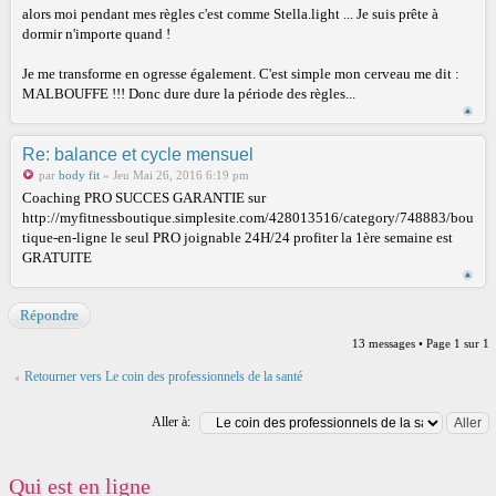
alors moi pendant mes règles c'est comme Stella.light ... Je suis prête à
dormir n'importe quand !
Je me transforme en ogresse également. C'est simple mon cerveau me dit :
MALBOUFFE !!! Donc dure dure la période des règles...
Re: balance et cycle mensuel
par
body fit
» Jeu Mai 26, 2016 6:19 pm
Coaching PRO SUCCES GARANTIE sur
http://myfitnessboutique.simplesite.com/428013516/category/748883/bou
tique-en-ligne le seul PRO joignable 24H/24 profiter la 1ère semaine est
GRATUITE
Répondre
13 messages • Page
1
sur
1
Retourner vers Le coin des professionnels de la santé
Aller à:
Qui est en ligne