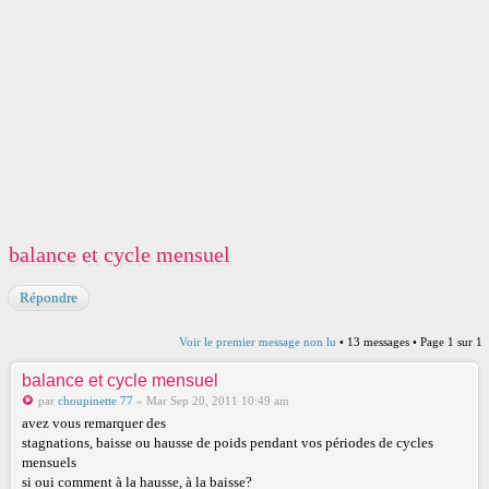
balance et cycle mensuel
Répondre
Voir le premier message non lu
• 13 messages • Page
1
sur
1
balance et cycle mensuel
par
choupinette 77
» Mar Sep 20, 2011 10:49 am
avez vous remarquer des
stagnations, baisse ou hausse de poids pendant vos périodes de cycles
mensuels
si oui comment à la hausse, à la baisse?