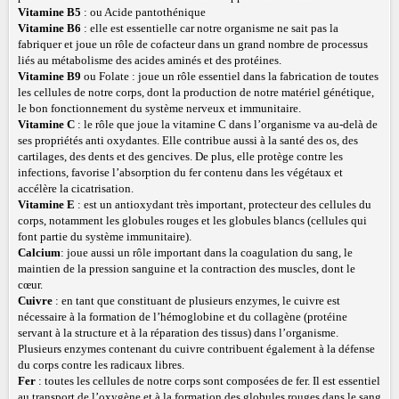
Vitamine B5
: ou Acide pantothénique
Vitamine B6
: elle est essentielle car notre organisme ne sait pas la
fabriquer et joue un rôle de cofacteur dans un grand nombre de processus
liés au métabolisme des acides aminés et des protéines.
Vitamine B9
ou Folate : joue un rôle essentiel dans la fabrication de toutes
les cellules de notre corps, dont la production de notre matériel génétique,
le bon fonctionnement du système nerveux et immunitaire.
Vitamine C
: le rôle que joue la vitamine C dans l’organisme va au-delà de
ses propriétés anti oxydantes. Elle contribue aussi à la santé des os, des
cartilages, des dents et des gencives. De plus, elle protège contre les
infections, favorise l’absorption du fer contenu dans les végétaux et
accélère la cicatrisation.
Vitamine E
: est un antioxydant très important, protecteur des cellules du
corps, notamment les globules rouges et les globules blancs (cellules qui
font partie du système immunitaire).
Calcium
: joue aussi un rôle important dans la coagulation du sang, le
maintien de la pression sanguine et la contraction des muscles, dont le
cœur.
Cuivre
: en tant que constituant de plusieurs enzymes, le cuivre est
nécessaire à la formation de l’hémoglobine et du collagène (protéine
servant à la structure et à la réparation des tissus) dans l’organisme.
Plusieurs enzymes contenant du cuivre contribuent également à la défense
du corps contre les radicaux libres.
Fer
: toutes les cellules de notre corps sont composées de fer. Il est essentiel
au transport de l’oxygène et à la formation des globules rouges dans le sang