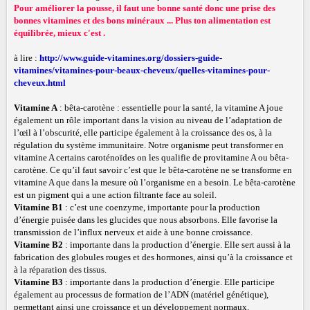
Pour améliorer la pousse, il faut une bonne santé donc une prise des
bonnes vitamines et des bons minéraux ... Plus ton alimentation est
équilibrée, mieux c'est .
à lire :
http://www.guide-vitamines.org/dossiers-guide-
vitamines/vitamines-pour-beaux-cheveux/quelles-vitamines-pour-
cheveux.html
Vitamine A
: bêta-carotène : essentielle pour la santé, la vitamine A joue
également un rôle important dans la vision au niveau de l’adaptation de
l’œil à l’obscurité, elle participe également à la croissance des os, à la
régulation du système immunitaire. Notre organisme peut transformer en
vitamine A certains caroténoïdes on les qualifie de provitamine A ou bêta-
carotène. Ce qu’il faut savoir c’est que le bêta-carotène ne se transforme en
vitamine A que dans la mesure où l’organisme en a besoin. Le bêta-carotène
est un pigment qui a une action filtrante face au soleil.
Vitamine B1
: c’est une coenzyme, importante pour la production
d’énergie puisée dans les glucides que nous absorbons. Elle favorise la
transmission de l’influx nerveux et aide à une bonne croissance.
Vitamine B2
: importante dans la production d’énergie. Elle sert aussi à la
fabrication des globules rouges et des hormones, ainsi qu’à la croissance et
à la réparation des tissus.
Vitamine B3
: importante dans la production d’énergie. Elle participe
également au processus de formation de l’ADN (matériel génétique),
permettant ainsi une croissance et un développement normaux.