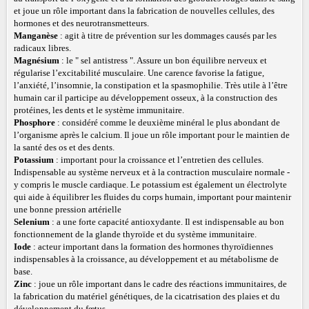
et joue un rôle important dans la fabrication de nouvelles cellules, des
hormones et des neurotransmetteurs.
Manganèse
: agit à titre de prévention sur les dommages causés par les
radicaux libres.
Magnésium
: le " sel antistress ". Assure un bon équilibre nerveux et
régularise l’excitabilité musculaire. Une carence favorise la fatigue,
l’anxiété, l’insomnie, la constipation et la spasmophilie. Très utile à l’être
humain car il participe au développement osseux, à la construction des
protéines, les dents et le système immunitaire.
Phosphore
: considéré comme le deuxième minéral le plus abondant de
l’organisme après le calcium. Il joue un rôle important pour le maintien de
la santé des os et des dents.
Potassium
: important pour la croissance et l’entretien des cellules.
Indispensable au système nerveux et à la contraction musculaire normale -
y compris le muscle cardiaque. Le potassium est également un électrolyte
qui aide à équilibrer les fluides du corps humain, important pour maintenir
une bonne pression artérielle
Selenium
: a une forte capacité antioxydante. Il est indispensable au bon
fonctionnement de la glande thyroïde et du système immunitaire.
Iode
: acteur important dans la formation des hormones thyroïdiennes
indispensables à la croissance, au développement et au métabolisme de
base.
Zinc
: joue un rôle important dans le cadre des réactions immunitaires, de
la fabrication du matériel génétiques, de la cicatrisation des plaies et du
développement du fœtus.