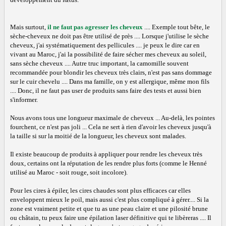
Mais surtout,
il ne faut pas agresser les cheveux
.... Exemple tout bête, le
sèche-cheveux ne doit pas être utilisé de près .... Lorsque j'utilise le sèche
cheveux, j'ai systématiquement des pellicules .... je peux le dire car en
vivant au Maroc, j'ai la possibilité de faire sécher mes cheveux au soleil,
sans sèche cheveux .... Autre truc important, la camomille souvent
recommandée pour blondir les cheveux très clairs, n'est pas sans dommage
sur le cuir chevelu .... Dans ma famille, on y est allergique, même mon fils
.... Donc, il ne faut pas user de produits sans faire des tests et aussi bien
s'informer.
Nous avons tous une longueur maximale de cheveux ... Au-delà, les pointes
fourchent, ce n'est pas joli ... Cela ne sert à rien d'avoir les cheveux jusqu'à
la taille si sur la moitié de la longueur, les cheveux sont malades.
Il existe beaucoup de produits à appliquer pour rendre les cheveux très
doux, certains ont la réputation de les rendre plus forts (comme le Henné
utilisé au Maroc - soit rouge, soit incolore).
Pour les cires à épiler, les cires chaudes sont plus efficaces car elles
enveloppent mieux le poil, mais aussi c'est plus compliqué à gérer.... Si la
zone est vraiment petite et que tu as une peau claire et une pilosité brune
ou châtain, tu peux faire une épilation laser définitive qui te libèreras .... Il