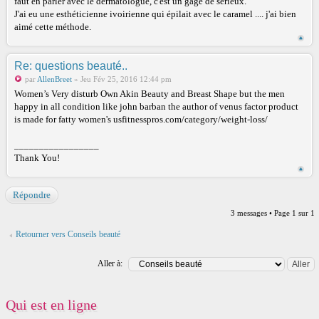
faut en parler avec le dermatologue, c'est un gage de sérieux.
J'ai eu une esthéticienne ivoirienne qui épilait avec le caramel .... j'ai bien
aimé cette méthode.
Re: questions beauté..
par
AllenBreet
» Jeu Fév 25, 2016 12:44 pm
Women’s Very disturb Own Akin Beauty and Breast Shape but the men
happy in all condition like john barban the author of venus factor product
is made for fatty women's usfitnesspros.com/category/weight-loss/
_________________
Thank You!
Répondre
3 messages • Page
1
sur
1
Retourner vers Conseils beauté
Aller à:
Qui est en ligne