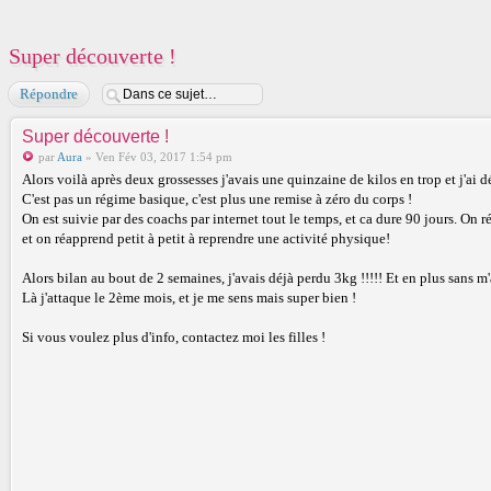
Super découverte !
Répondre
Super découverte !
par
Aura
» Ven Fév 03, 2017 1:54 pm
Alors voilà après deux grossesses j'avais une quinzaine de kilos en trop et j'a
C'est pas un régime basique, c'est plus une remise à zéro du corps !
On est suivie par des coachs par internet tout le temps, et ca dure 90 jours. On
et on réapprend petit à petit à reprendre une activité physique!
Alors bilan au bout de 2 semaines, j'avais déjà perdu 3kg !!!!! Et en plus sans m'
Là j'attaque le 2ème mois, et je me sens mais super bien !
Si vous voulez plus d'info, contactez moi les filles !