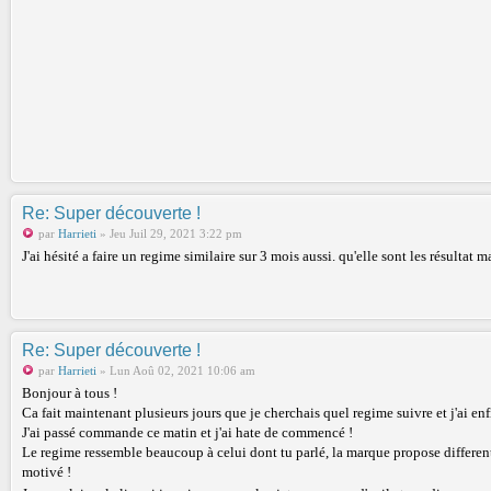
Re: Super découverte !
par
Harrieti
» Jeu Juil 29, 2021 3:22 pm
J'ai hésité a faire un regime similaire sur 3 mois aussi. qu'elle sont les résultat
Re: Super découverte !
par
Harrieti
» Lun Aoû 02, 2021 10:06 am
Bonjour à tous !
Ca fait maintenant plusieurs jours que je cherchais quel regime suivre et j'ai enf
J'ai passé commande ce matin et j'ai hate de commencé !
Le regime ressemble beaucoup à celui dont tu parlé, la marque propose differentte
motivé !