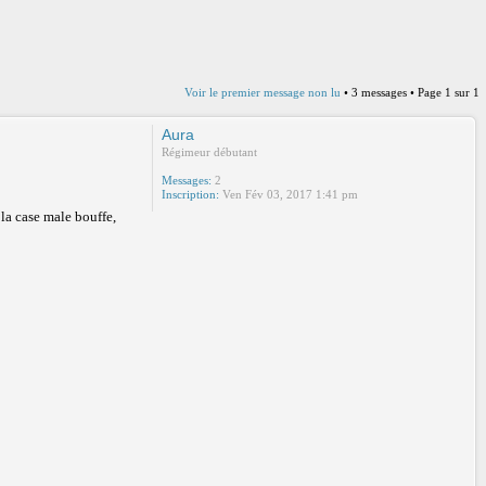
Voir le premier message non lu
• 3 messages • Page
1
sur
1
Aura
Régimeur débutant
Messages:
2
Inscription:
Ven Fév 03, 2017 1:41 pm
 la case male bouffe,