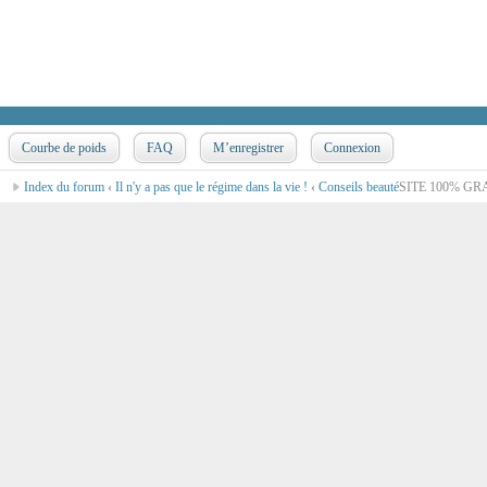
Courbe de poids
FAQ
M’enregistrer
Connexion
Index du forum
‹
Il n'y a pas que le régime dans la vie !
‹
Conseils beauté
SITE 100% GR