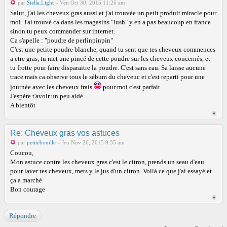
par
Stella.Light
» Ven Oct 30, 2015 11:26 am
Salut, j'ai les cheveux gras aussi et j'ai trouvée un petit produit miracle pour
moi. J'ai trouvé ca dans les magasins "lush" y en a pas beaucoup en france
sinon tu peux commander sur internet.
Ca s'apelle : "poudre de perlinpinpin"
C'est une petite poudre blanche, quand tu sent que tes cheveux commences
a etre gras, tu met une pincé de cette poudre sur les cheveux concernés, et
tu frotte pour faire disparaitre la poudre. C'est sans eau. Sa laisse aucune
trace mais ca observe tous le sébum du cheveuc et c'est reparti pour une
journée avec les cheveux frais
pour moi c'est parfait.
J'espère t'avoir un peu aidé.
A bientôt
Re: Cheveux gras vos astuces
par
petitebouille
» Jeu Nov 26, 2015 9:35 am
Coucou,
Mon astuce contre les cheveux gras c'est le citron, prends un seau d'eau
pour laver tes cheveux, mets y le jus d'un citron. Voilà ce que j'ai essayé et
ça a marché
Bon courage
Répondre