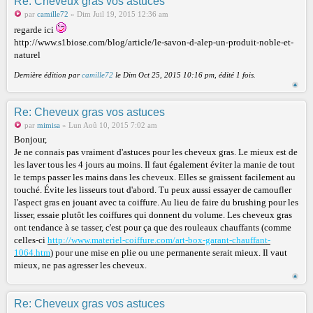
Re: Cheveux gras vos astuces
par
camille72
» Dim Juil 19, 2015 12:36 am
regarde ici
http://www.s1biose.com/blog/article/le-savon-d-alep-un-produit-noble-et-
naturel
Dernière édition par
camille72
le Dim Oct 25, 2015 10:16 pm, édité 1 fois.
Re: Cheveux gras vos astuces
par
mimisa
» Lun Aoû 10, 2015 7:02 am
Bonjour,
Je ne connais pas vraiment d'astuces pour les cheveux gras. Le mieux est de
les laver tous les 4 jours au moins. Il faut également éviter la manie de tout
le temps passer les mains dans les cheveux. Elles se graissent facilement au
touché. Évite les lisseurs tout d'abord. Tu peux aussi essayer de camoufler
l'aspect gras en jouant avec ta coiffure. Au lieu de faire du brushing pour les
lisser, essaie plutôt les coiffures qui donnent du volume. Les cheveux gras
ont tendance à se tasser, c'est pour ça que des rouleaux chauffants (comme
celles-ci
http://www.materiel-coiffure.com/art-box-garant-chauffant-
1064.htm
) pour une mise en plie ou une permanente serait mieux. Il vaut
mieux, ne pas agresser les cheveux.
Re: Cheveux gras vos astuces