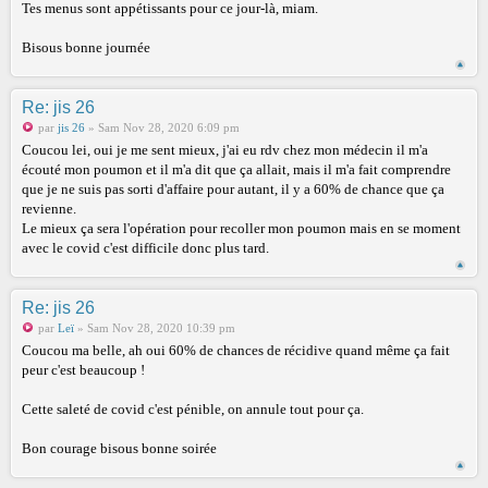
Tes menus sont appétissants pour ce jour-là, miam.
Bisous bonne journée
Re: jis 26
par
jis 26
» Sam Nov 28, 2020 6:09 pm
Coucou lei, oui je me sent mieux, j'ai eu rdv chez mon médecin il m'a
écouté mon poumon et il m'a dit que ça allait, mais il m'a fait comprendre
que je ne suis pas sorti d'affaire pour autant, il y a 60% de chance que ça
revienne.
Le mieux ça sera l'opération pour recoller mon poumon mais en se moment
avec le covid c'est difficile donc plus tard.
Re: jis 26
par
Leï
» Sam Nov 28, 2020 10:39 pm
Coucou ma belle, ah oui 60% de chances de récidive quand même ça fait
peur c'est beaucoup !
Cette saleté de covid c'est pénible, on annule tout pour ça.
Bon courage bisous bonne soirée