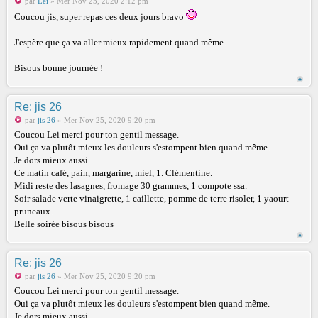
par
Leï
» Mer Nov 25, 2020 2:12 pm
Coucou jis, super repas ces deux jours bravo
J'espère que ça va aller mieux rapidement quand même.
Bisous bonne journée !
Re: jis 26
par
jis 26
» Mer Nov 25, 2020 9:20 pm
Coucou Lei merci pour ton gentil message.
Oui ça va plutôt mieux les douleurs s'estompent bien quand même.
Je dors mieux aussi
Ce matin café, pain, margarine, miel, 1. Clémentine.
Midi reste des lasagnes, fromage 30 grammes, 1 compote ssa.
Soir salade verte vinaigrette, 1 caillette, pomme de terre risoler, 1 yaourt
pruneaux.
Belle soirée bisous bisous
Re: jis 26
par
jis 26
» Mer Nov 25, 2020 9:20 pm
Coucou Lei merci pour ton gentil message.
Oui ça va plutôt mieux les douleurs s'estompent bien quand même.
Je dors mieux aussi