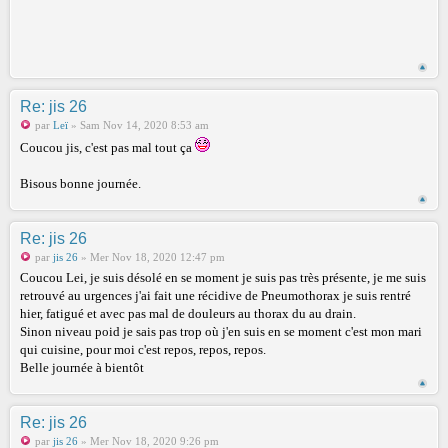
Re: jis 26
par
Leï
» Sam Nov 14, 2020 8:53 am
Coucou jis, c'est pas mal tout ça
Bisous bonne journée.
Re: jis 26
par
jis 26
» Mer Nov 18, 2020 12:47 pm
Coucou Lei, je suis désolé en se moment je suis pas très présente, je me suis
retrouvé au urgences j'ai fait une récidive de Pneumothorax je suis rentré
hier, fatigué et avec pas mal de douleurs au thorax du au drain.
Sinon niveau poid je sais pas trop où j'en suis en se moment c'est mon mari
qui cuisine, pour moi c'est repos, repos, repos.
Belle journée à bientôt
Re: jis 26
par
jis 26
» Mer Nov 18, 2020 9:26 pm