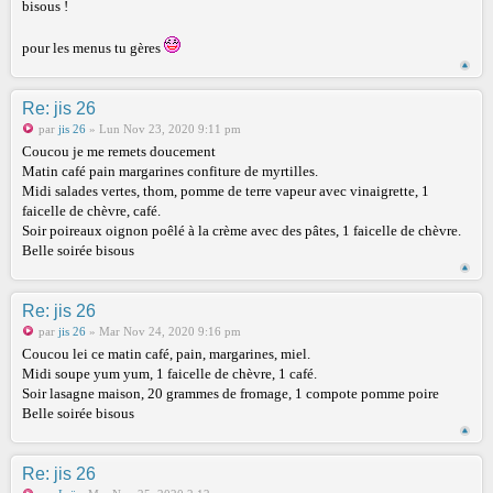
bisous !
pour les menus tu gères
Re: jis 26
par
jis 26
» Lun Nov 23, 2020 9:11 pm
Coucou je me remets doucement
Matin café pain margarines confiture de myrtilles.
Midi salades vertes, thom, pomme de terre vapeur avec vinaigrette, 1
faicelle de chèvre, café.
Soir poireaux oignon poêlé à la crème avec des pâtes, 1 faicelle de chèvre.
Belle soirée bisous
Re: jis 26
par
jis 26
» Mar Nov 24, 2020 9:16 pm
Coucou lei ce matin café, pain, margarines, miel.
Midi soupe yum yum, 1 faicelle de chèvre, 1 café.
Soir lasagne maison, 20 grammes de fromage, 1 compote pomme poire
Belle soirée bisous
Re: jis 26