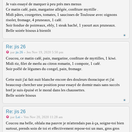
Je vais essayé de marquer à peu près mes menus
Ce matin café, pain, margarine allégée, confiture myrtille .
Midi pâtes, courgettes, tomates, 1 saucisses de Toulouse avec oignons
risoler, fromage, 4 pruneaux, 1 café.
Soir fondue de poirreaux, ebly, 1 steak haché, 1 yaourt aux pruneaux.
Belle soirée bisous à bientôt
Re: jis 26
par
jis 26
» Jeu Nov 19, 2020 5:50 pm
Coucou, ce matin café, pain, margarine, confiture de myrtilles, 1 kiwi.
Midi riz, filet de merlu au citron romarin, 1 compote, 1 café.
Soir poêlé de légumes du congel, pain, fromage.
Cette nuit j'ai fait nuit blanche encore des douleurs thoracique et j'ai
beaucoup chercher une position pour essayé de dormir mais sans succès
bref je suis épuisé et le moral dans les chaussettes.
Belle soirée bisous
Re: jis 26
par
Leï
» Ven Nov 20, 2020 11:28 am
Coucou ma belle, ohlala ma pauvre je m'attendais pas à ça, soigne-toi bien
surtout, prends soin de toi et effectivement repose-toi un max, gros gros