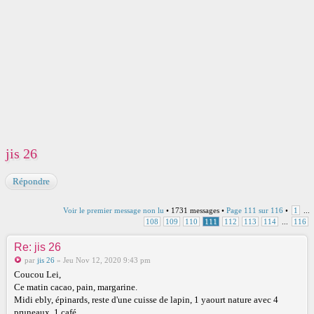
jis 26
Répondre
Voir le premier message non lu
• 1731 messages •
Page
111
sur
116
•
1
...
108
109
110
111
112
113
114
...
116
Re: jis 26
par
jis 26
» Jeu Nov 12, 2020 9:43 pm
Coucou Lei,
Ce matin cacao, pain, margarine.
Midi ebly, épinards, reste d'une cuisse de lapin, 1 yaourt nature avec 4
pruneaux, 1 café.